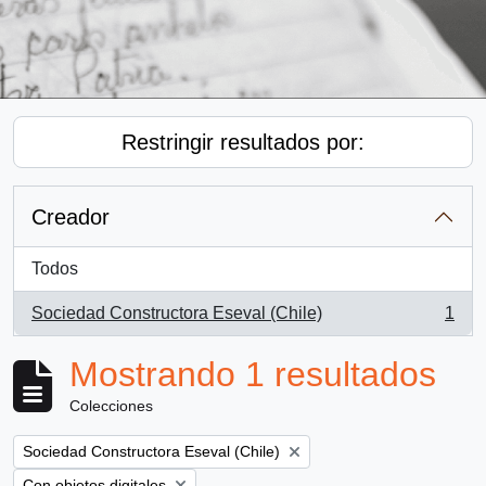
Restringir resultados por:
Creador
Todos
Sociedad Constructora Eseval (Chile)
1
, 1 resultados
Mostrando 1 resultados
Colecciones
Remove filter:
Sociedad Constructora Eseval (Chile)
Remove filter:
Con objetos digitales