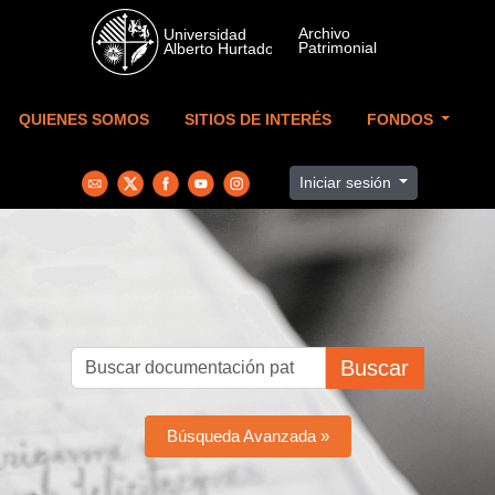
Skip to main content
QUIENES SOMOS
SITIOS DE INTERÉS
FONDOS
Iniciar sesión
Buscar
Búsqueda Avanzada »