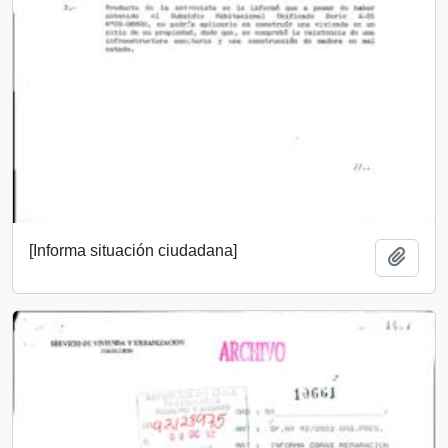
[Informa situación ciudadana]
Añadi