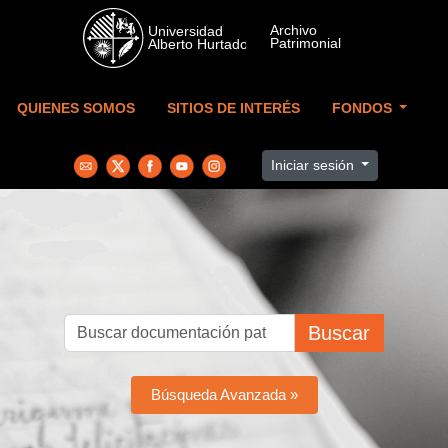
Skip to main content
QUIENES SOMOS
SITIOS DE INTERÉS
FONDOS
Iniciar sesión
Buscar
Búsqueda Avanzada »