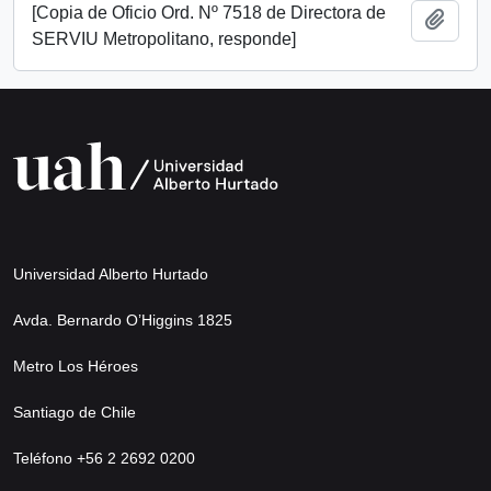
[Copia de Oficio Ord. Nº 7518 de Directora de
Añadi
SERVIU Metropolitano, responde]
Universidad Alberto Hurtado
Avda. Bernardo O’Higgins 1825
Metro Los Héroes
Santiago de Chile
Teléfono +56 2 2692 0200