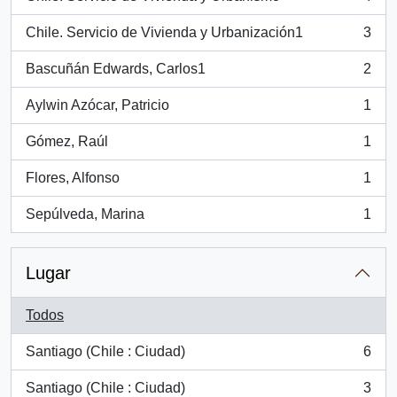
, 4 resultados
Chile. Servicio de Vivienda y Urbanización1
3
, 3 resultados
Bascuñán Edwards, Carlos1
2
, 2 resultados
Aylwin Azócar, Patricio
1
, 1 resultados
Gómez, Raúl
1
, 1 resultados
Flores, Alfonso
1
, 1 resultados
Sepúlveda, Marina
1
, 1 resultados
Lugar
Todos
Santiago (Chile : Ciudad)
6
, 6 resultados
Santiago (Chile : Ciudad)
3