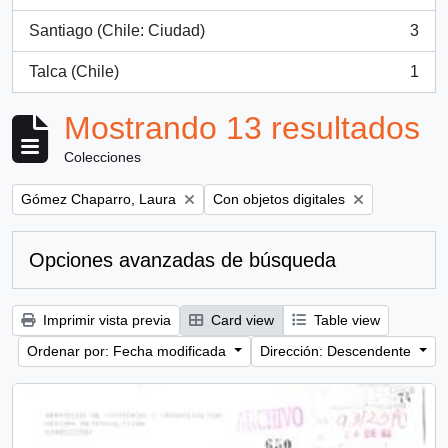
, 3 resultados
Santiago (Chile: Ciudad)
3
, 3 resultados
Talca (Chile)
1
, 1 resultados
Mostrando 13 resultados
Colecciones
Remove filter:
Remove filter:
Gómez Chaparro, Laura
Con objetos digitales
Opciones avanzadas de búsqueda
Imprimir vista previa
Card view
Table view
Ordenar por: Fecha modificada
Dirección: Descendente