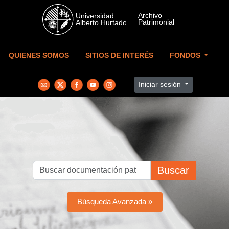
Skip to main content
QUIENES SOMOS
SITIOS DE INTERÉS
FONDOS
Iniciar sesión
Buscar
Búsqueda Avanzada »