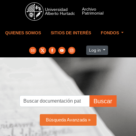
Skip to main content
QUIENES SOMOS
SITIOS DE INTERÉS
FONDOS
Log in
Buscar
Búsqueda Avanzada »