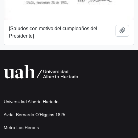
[Saludos con motivo del cumpleaños del
Add t
Presidente]
Universidad Alberto Hurtado
Avda. Bernardo O’Higgins 1825
Metro Los Héroes