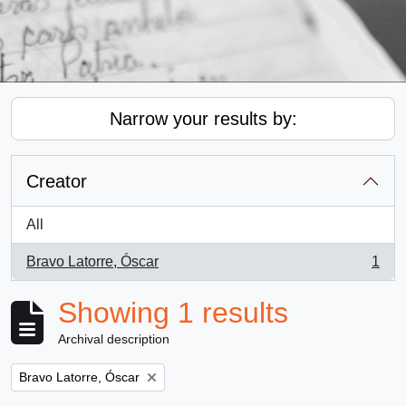
Narrow your results by:
Creator
All
Bravo Latorre, Óscar
1
, 1 results
Showing 1 results
Archival description
Remove filter:
Bravo Latorre, Óscar