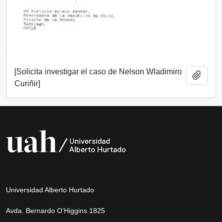
[Solicita investigar el caso de Nelson Wladimiro
Añadi
Curiñir]
Universidad Alberto Hurtado
Avda. Bernardo O’Higgins 1825