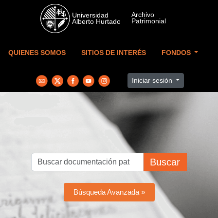
Skip to main content
QUIENES SOMOS
SITIOS DE INTERÉS
FONDOS
Iniciar sesión
Buscar
Búsqueda Avanzada »