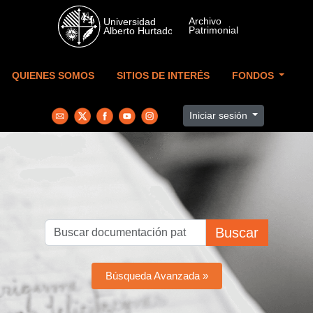
Skip to main content
QUIENES SOMOS
SITIOS DE INTERÉS
FONDOS
Iniciar sesión
Buscar
Búsqueda Avanzada »