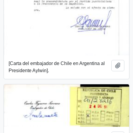
[Carta del embajador de Chile en Argentina al
Añadi
Presidente Aylwin].