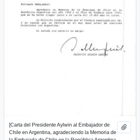
[Carta del Presidente Aylwin al Embajador de
Añadi
Chile en Argentina, agradeciendo la Memoria de
la Embajada de Chile en la República Argentina