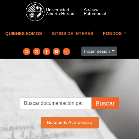
Skip to main content
QUIENES SOMOS
SITIOS DE INTERÉS
FONDOS
Iniciar sesión
Buscar
Búsqueda Avanzada »