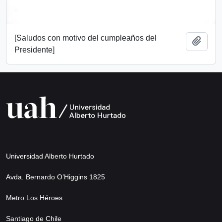
[Saludos con motivo del cumpleaños del
Añadi
Presidente]
Universidad Alberto Hurtado
Avda. Bernardo O’Higgins 1825
Metro Los Héroes
Santiago de Chile