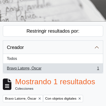
Restringir resultados por:
Creador
Todos
Bravo Latorre, Óscar
1
, 1 resultados
Mostrando 1 resultados
Colecciones
Remove filter:
Remove filter:
Bravo Latorre, Óscar
Con objetos digitales