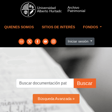
Skip to main content
QUIENES SOMOS
SITIOS DE INTERÉS
FONDOS
Iniciar sesión
Buscar
Búsqueda Avanzada »