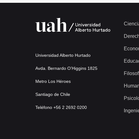
Cienci
Derec
Econo
Universidad Alberto Hurtado
Educa
Avda. Bernardo O’Higgins 1825
Filosof
Metro Los Héroes
Human
Santiago de Chile
Psicol
Teléfono +56 2 2692 0200
Ingeni