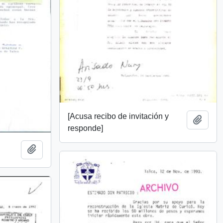
[Acusa recibo de invitación y
Añadi
responde]
Añadir al portapapeles