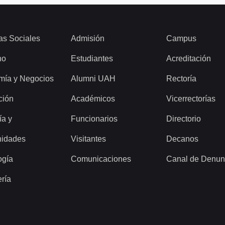
as Sociales
Admisión
Campus
ho
Estudiantes
Acreditación
mía y Negocios
Alumni UAH
Rectoría
ción
Académicos
Vicerrectorías
ía y
Funcionarios
Directorio
idades
Visitantes
Decanos
ogía
Comunicaciones
Canal de Denun
ería