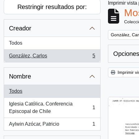
Imprimir vista
Restringir resultados por:
Mos
Colecc
Creador
Remove filter:
González, Car
Todos
Opciones
González, Carlos
5
, 5 resultados
Imprimir vi
Nombre
Todos
Iglesia Católica. Conferencia
1
, 1 resultados
Episcopal de Chile
Aylwin Azócar, Patricio
1
, 1 resultados