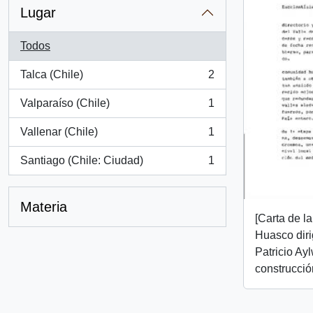
Lugar
Todos
Talca (Chile)
2
, 2 resultados
Valparaíso (Chile)
1
, 1 resultados
Vallenar (Chile)
1
, 1 resultados
Santiago (Chile: Ciudad)
1
, 1 resultados
Materia
[Carta de l
Huasco diri
Patricio Ayl
construcció