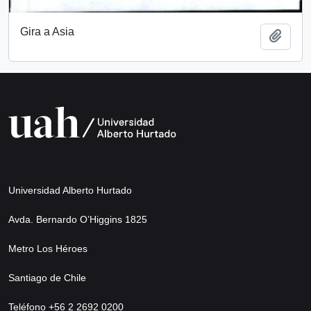
Gira a Asia
Añadi
Universidad Alberto Hurtado
Avda. Bernardo O’Higgins 1825
Metro Los Héroes
Santiago de Chile
Teléfono +56 2 2692 0200