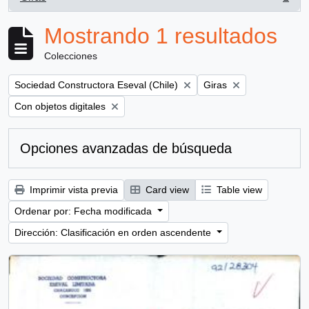
, 1 resultados
Mostrando 1 resultados
Colecciones
Remove filter:
Remove filter:
Sociedad Constructora Eseval (Chile)
Giras
Remove filter:
Con objetos digitales
Opciones avanzadas de búsqueda
Imprimir vista previa
Card view
Table view
Ordenar por: Fecha modificada
Dirección: Clasificación en orden ascendente