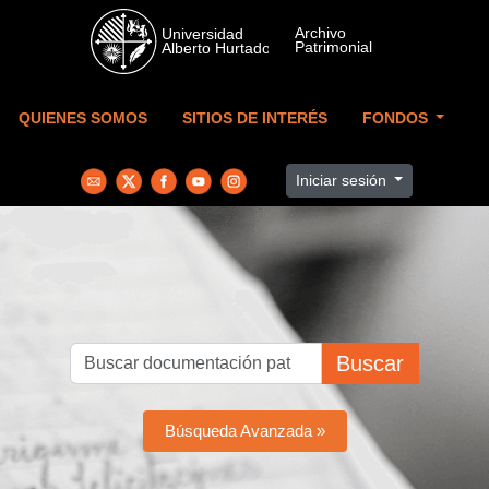
Skip to main content
QUIENES SOMOS
SITIOS DE INTERÉS
FONDOS
Iniciar sesión
Buscar
Búsqueda Avanzada »