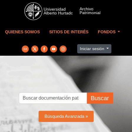
Skip to main content
QUIENES SOMOS
SITIOS DE INTERÉS
FONDOS
Iniciar sesión
Buscar
Búsqueda Avanzada »