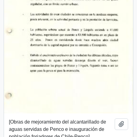
[Obras de mejoramiento del alcantarillado de
Añadi
aguas servidas de Penco e inauguración de
población forjadores de Chile-Penco]