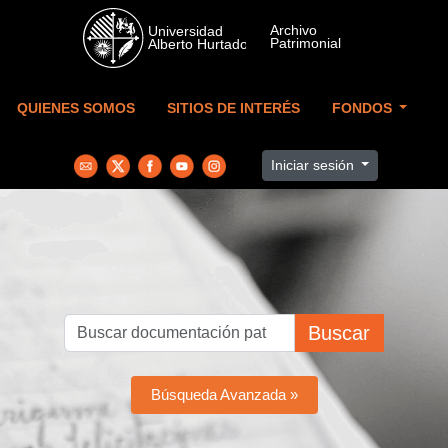
Skip to main content
QUIENES SOMOS
SITIOS DE INTERÉS
FONDOS
Iniciar sesión
Buscar
Búsqueda Avanzada »