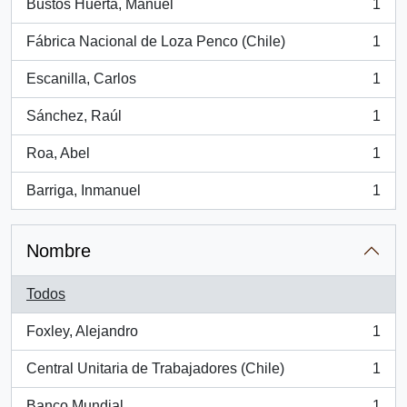
Bustos Huerta, Manuel
1
, 1 resultados
Fábrica Nacional de Loza Penco (Chile)
1
, 1 resultados
Escanilla, Carlos
1
, 1 resultados
Sánchez, Raúl
1
, 1 resultados
Roa, Abel
1
, 1 resultados
Barriga, Inmanuel
1
, 1 resultados
Nombre
Todos
Foxley, Alejandro
1
, 1 resultados
Central Unitaria de Trabajadores (Chile)
1
, 1 resultados
Banco Mundial
1