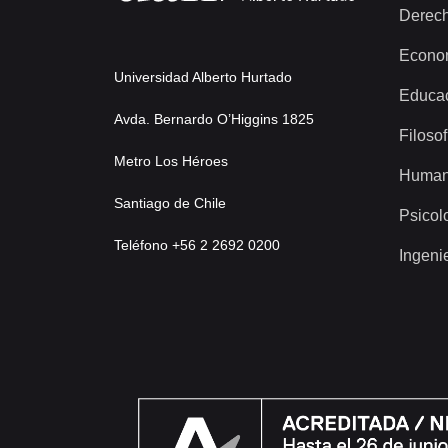
Derec
Econo
Universidad Alberto Hurtado
Educa
Avda. Bernardo O’Higgins 1825
Filosof
Metro Los Héroes
Human
Santiago de Chile
Psicol
Teléfono +56 2 2692 0200
Ingeni