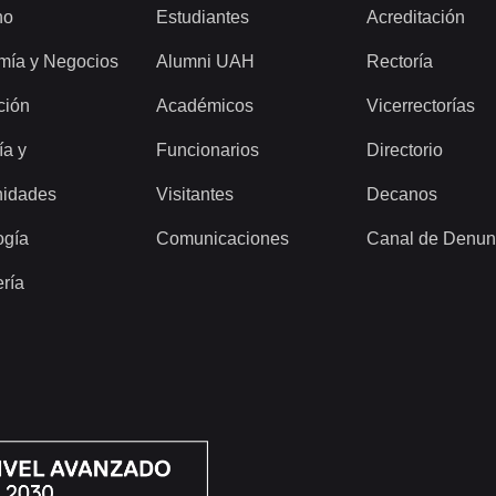
ho
Estudiantes
Acreditación
mía y Negocios
Alumni UAH
Rectoría
ción
Académicos
Vicerrectorías
ía y
Funcionarios
Directorio
idades
Visitantes
Decanos
ogía
Comunicaciones
Canal de Denun
ería