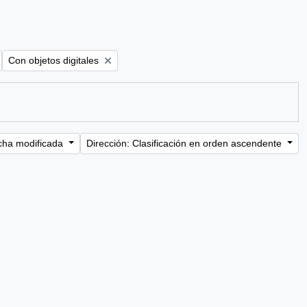
Remove filter:
Con objetos digitales
cha modificada
Dirección: Clasificación en orden ascendente