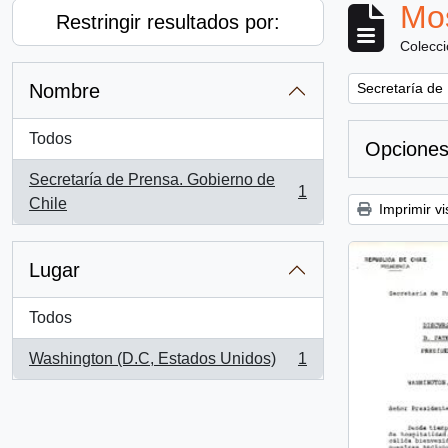
Mos
Restringir resultados por:
Colecc
Remove filter:
Nombre
Secretaría de
Todos
Opciones
Secretaría de Prensa. Gobierno de
1
, 1 resultados
Chile
Imprimir vi
Lugar
Todos
Washington (D.C, Estados Unidos)
1
, 1 resultados