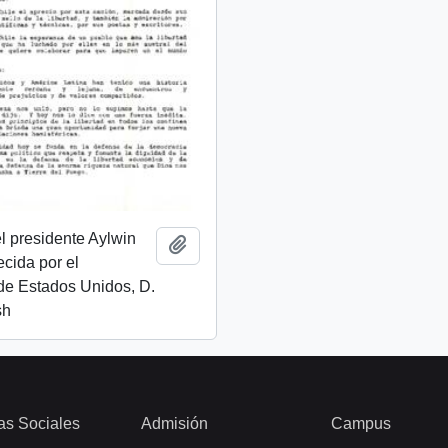
l presidente Aylwin
Añadir al portapapeles
ecida por el
de Estados Unidos, D.
sh
as Sociales
Admisión
Campus