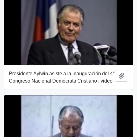
Presidente Aylwin asiste a la inauguración del 4°
Añadi
Congreso Nacional Demócrata Cristiano : video