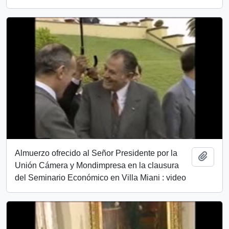
Almuerzo ofrecido al Señor Presidente por la
Añadi
Unión Cámera y Mondimpresa en la clausura
del Seminario Económico en Villa Miani : video