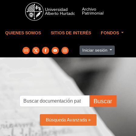
Skip to main content
QUIENES SOMOS
SITIOS DE INTERÉS
FONDOS
Iniciar sesión
Buscar
Búsqueda Avanzada »