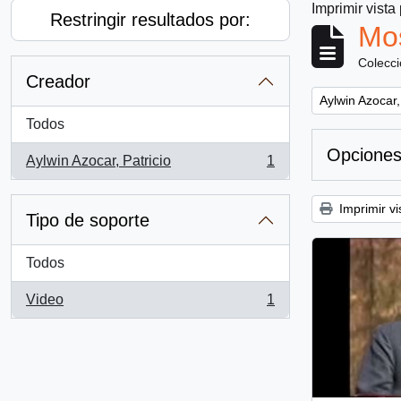
Imprimir vista
Restringir resultados por:
Mos
Colecc
Creador
Remove filter:
Aylwin Azocar,
Todos
Opciones
Aylwin Azocar, Patricio
1
, 1 resultados
Imprimir vi
Tipo de soporte
Todos
Video
1
, 1 resultados