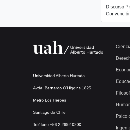
Discurso Pr
Convención
Cienci
Derec
Econo
Universidad Alberto Hurtado
Educa
Avda. Bernardo O’Higgins 1825
Filosof
Metro Los Héroes
Human
Santiago de Chile
Psicol
Teléfono +56 2 2692 0200
Ingeni