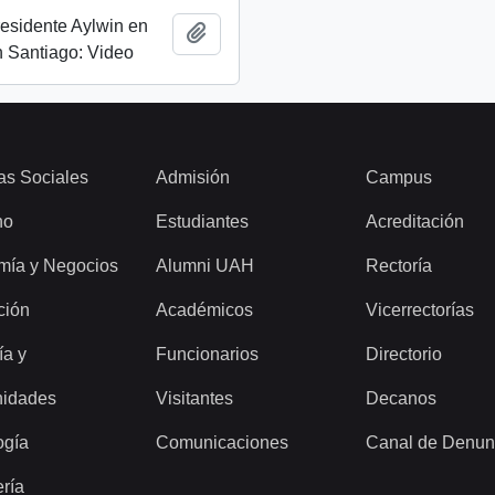
esidente Aylwin en
Añadir al portapapeles
 Santiago: Video
as Sociales
Admisión
Campus
ho
Estudiantes
Acreditación
mía y Negocios
Alumni UAH
Rectoría
ción
Académicos
Vicerrectorías
ía y
Funcionarios
Directorio
idades
Visitantes
Decanos
ogía
Comunicaciones
Canal de Denun
ería