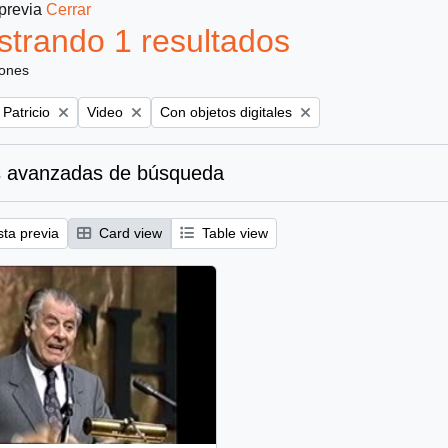
 previa
Cerrar
trando 1 resultados
iones
Remove filter:
Remove filter:
 Patricio
Video
Con objetos digitales
 avanzadas de búsqueda
sta previa
Card view
Table view