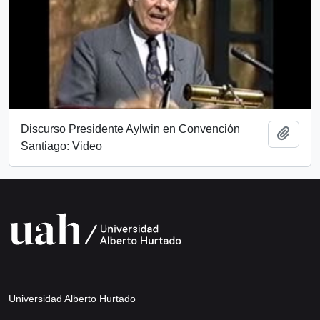
Discurso Presidente Aylwin en Convención
Añadi
Santiago: Video
Universidad Alberto Hurtado