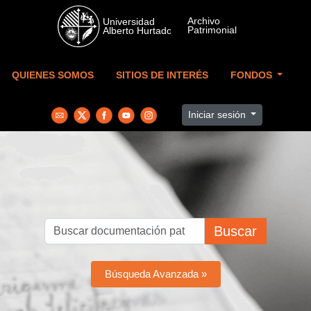
Skip to main content
QUIENES SOMOS
SITIOS DE INTERÉS
FONDOS
Iniciar sesión
Buscar
Búsqueda Avanzada »