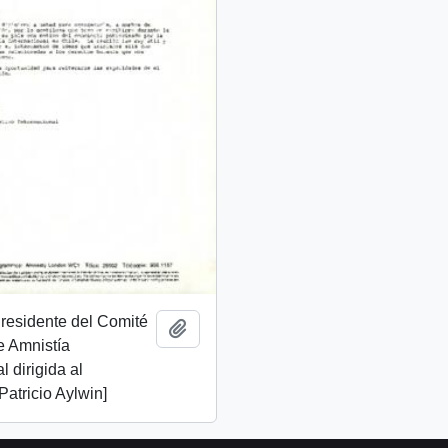
Presidente del Comité
Añadir al portapapeles
e Amnistía
l dirigida al
Patricio Aylwin]