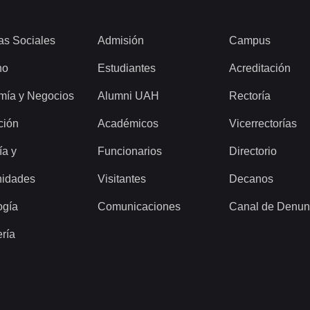
as Sociales
Admisión
Campus
ho
Estudiantes
Acreditación
mía y Negocios
Alumni UAH
Rectoría
ción
Académicos
Vicerrectorías
ía y
Funcionarios
Directorio
idades
Visitantes
Decanos
ogía
Comunicaciones
Canal de Denun
ería