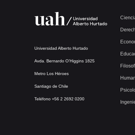
Cienci
Derec
Econo
Universidad Alberto Hurtado
Educa
Avda. Bernardo O’Higgins 1825
Filosof
Metro Los Héroes
Human
Santiago de Chile
Psicol
Teléfono +56 2 2692 0200
Ingeni