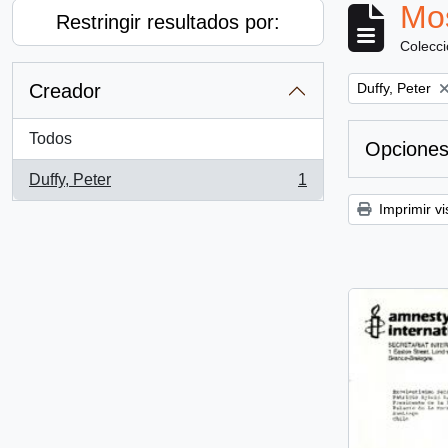
Mos
Restringir resultados por:
Colecc
Remove filter:
Creador
Duffy, Peter
Todos
Opciones
Duffy, Peter
1
, 1 resultados
Imprimir vi