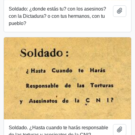
Soldado: ¿donde estás tu? con los asesinos?
Add t
con la Dictadura? o con tus hermanos, con tu
pueblo?
Soldado. ¿Hasta cuando te harás responsable
Add t
de las torturas y asesinatos de la CNI?