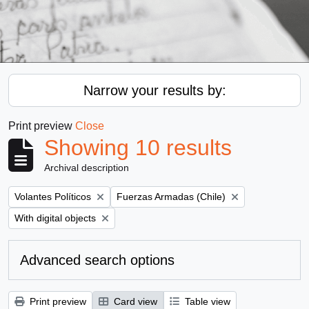
Narrow your results by:
Print preview
Close
Showing 10 results
Archival description
Remove filter:
Remove filter:
Volantes Políticos
Fuerzas Armadas (Chile)
Remove filter:
With digital objects
Advanced search options
Print preview
Card view
Table view