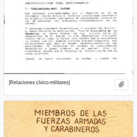
[Relaciones cívico-militares]
Add t