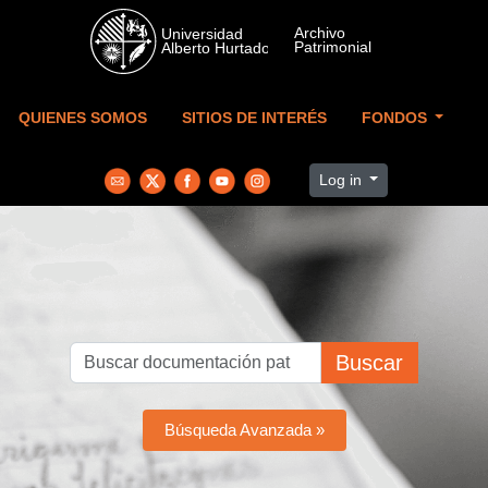
Skip to main content
QUIENES SOMOS
SITIOS DE INTERÉS
FONDOS
Log in
Buscar
Búsqueda Avanzada »