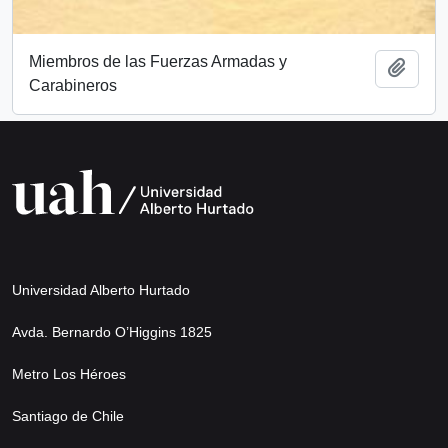
Miembros de las Fuerzas Armadas y
Add t
Carabineros
Universidad Alberto Hurtado
Avda. Bernardo O’Higgins 1825
Metro Los Héroes
Santiago de Chile