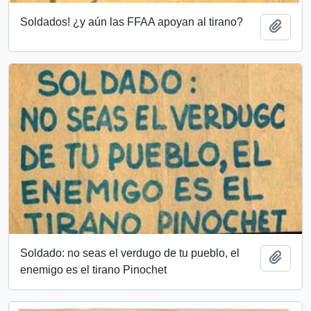
Soldados! ¿y aún las FFAA apoyan al tirano?
Add t
Soldado: no seas el verdugo de tu pueblo, el
Add t
enemigo es el tirano Pinochet