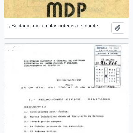
¡¡Soldado!! no cumplas ordenes de muerte
Add t