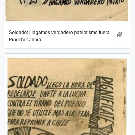
Soldado: Hagamos verdadero patriotismo fuera
Add t
Pinochet ahora.