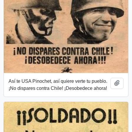
Así te USA Pinochet, así quiere verte tu pueblo.
Add t
¡No dispares contra Chile! ¡Desobedece ahora!