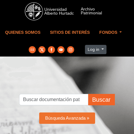
Skip to main content
QUIENES SOMOS
SITIOS DE INTERÉS
FONDOS
Log in
Buscar
Búsqueda Avanzada »