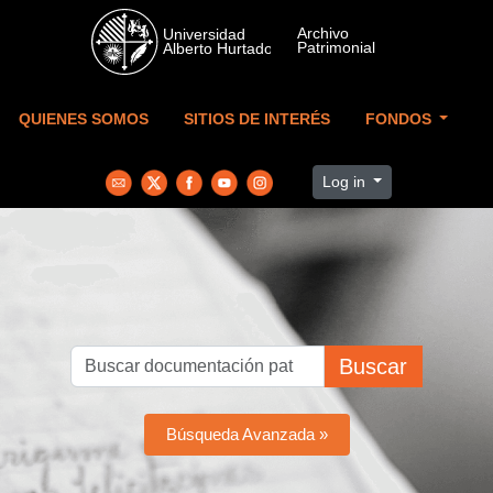
Skip to main content
QUIENES SOMOS
SITIOS DE INTERÉS
FONDOS
Log in
Buscar
Búsqueda Avanzada »