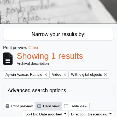
Narrow your results by:
Print preview
Close
Showing 1 results
Archival description
Remove filter:
Remove filter:
Remove filter:
Aylwin Azocar, Patricio
Video
With digital objects
Advanced search options
Print preview
Card view
Table view
Sort by: Date modified
Direction: Descending