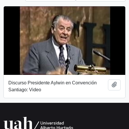
Discurso Presidente Aylwin en Convención
Add t
Santiago: Video