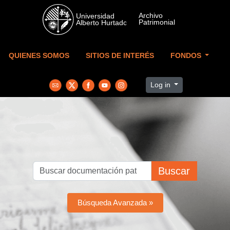
Skip to main content
QUIENES SOMOS
SITIOS DE INTERÉS
FONDOS
Log in
Buscar
Búsqueda Avanzada »