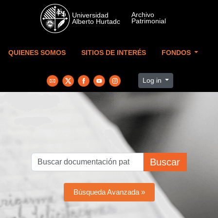
Skip to main content
QUIENES SOMOS
SITIOS DE INTERÉS
FONDOS
Log in
Buscar
Búsqueda Avanzada »