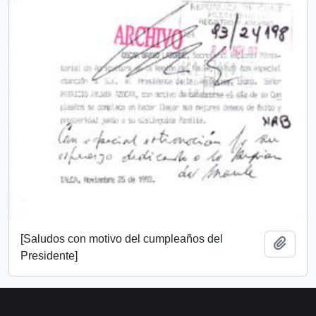
[Saludos con motivo del cumpleaños del
Add t
Presidente]