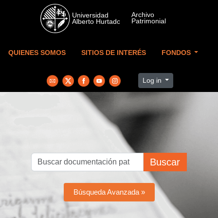
Skip to main content
QUIENES SOMOS
SITIOS DE INTERÉS
FONDOS
Log in
Buscar
Búsqueda Avanzada »