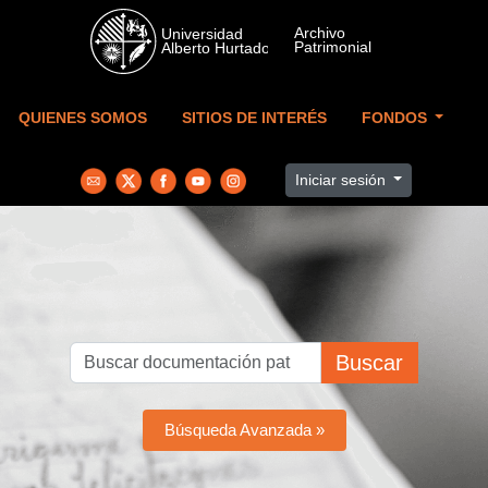
Skip to main content
QUIENES SOMOS
SITIOS DE INTERÉS
FONDOS
Iniciar sesión
Buscar
Búsqueda Avanzada »