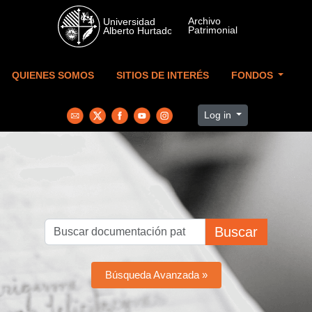
Skip to main content
QUIENES SOMOS
SITIOS DE INTERÉS
FONDOS
Log in
Buscar
Búsqueda Avanzada »