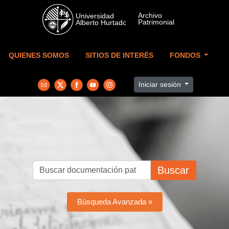
Skip to main content
QUIENES SOMOS
SITIOS DE INTERÉS
FONDOS
Iniciar sesión
Buscar
Búsqueda Avanzada »