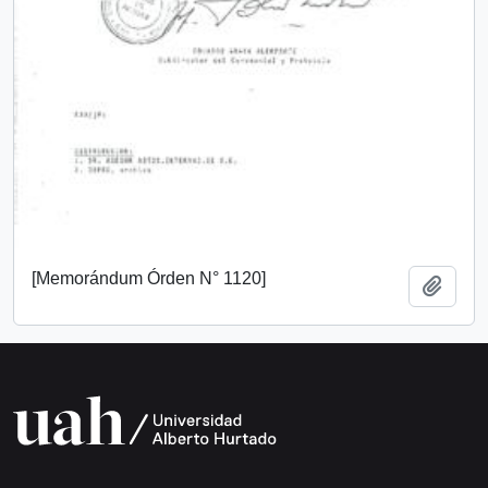
[Memorándum Órden N° 1120]
Añadi