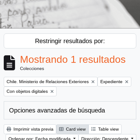
Restringir resultados por:
Mostrando 1 resultados
Colecciones
Remove filter:
Remove filter:
Chile. Ministerio de Relaciones Exteriores
Expediente
Remove filter:
Con objetos digitales
Opciones avanzadas de búsqueda
Imprimir vista previa
Card view
Table view
Ordenar por: Fecha modificada
Dirección: Descendente