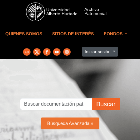
Skip to main content
QUIENES SOMOS
SITIOS DE INTERÉS
FONDOS
Iniciar sesión
Buscar
Búsqueda Avanzada »