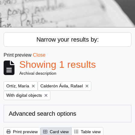
Narrow your results by:
Print preview
Close
Showing 1 results
Archival description
Remove filter:
Remove filter:
Ortíz, María
Calderón Ávila, Rafael
Remove filter:
With digital objects
Advanced search options
Print preview
Card view
Table view