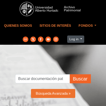
Skip to main content
QUIENES SOMOS
SITIOS DE INTERÉS
FONDOS
Log in
Buscar
Búsqueda Avanzada »