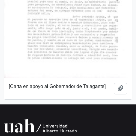
[Carta en apoyo al Gobernador de Talagante]
Add t