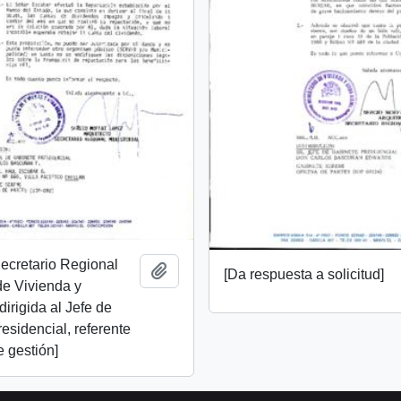
Secretario Regional
Añadir al portapapeles
[Da respuesta a solicitud]
 de Vivienda y
irigida al Jefe de
esidencial, referente
e gestión]