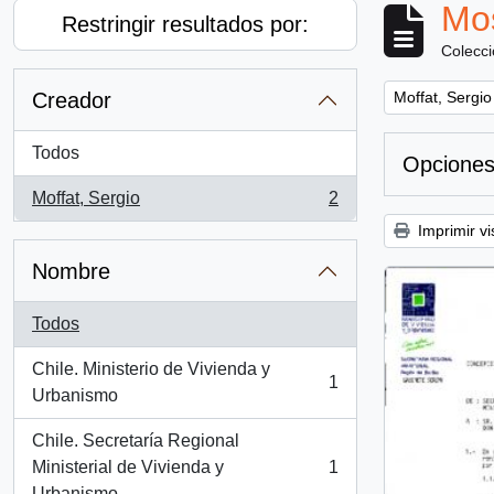
Mos
Restringir resultados por:
Colecc
Remove filter:
Creador
Moffat, Sergio
Todos
Opciones
Moffat, Sergio
2
, 2 resultados
Imprimir vi
Nombre
Todos
Chile. Ministerio de Vivienda y
1
, 1 resultados
Urbanismo
Chile. Secretaría Regional
Ministerial de Vivienda y
1
, 1 resultados
Urbanismo