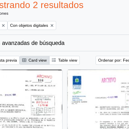
trando 2 resultados
iones
Remove filter:
Con objetos digitales
 avanzadas de búsqueda
sta previa
Card view
Table view
Ordenar por: Fe