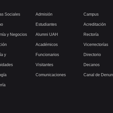
as Sociales
Admisión
Campus
ho
Estudiantes
Acreditación
mía y Negocios
Alumni UAH
Rectoría
ción
Académicos
Vicerrectorías
ía y
Funcionarios
Directorio
idades
Visitantes
Decanos
ogía
Comunicaciones
Canal de Denun
ería