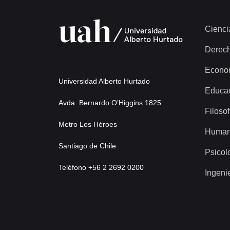
Cienci
Derec
Econo
Universidad Alberto Hurtado
Educa
Avda. Bernardo O’Higgins 1825
Filosof
Metro Los Héroes
Human
Santiago de Chile
Psicol
Teléfono +56 2 2692 0200
Ingeni