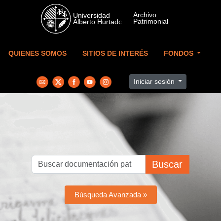
Skip to main content
QUIENES SOMOS
SITIOS DE INTERÉS
FONDOS
Iniciar sesión
Buscar
Búsqueda Avanzada »