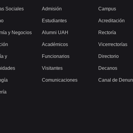
as Sociales
Admisión
Campus
ho
Estudiantes
Acreditación
mía y Negocios
Alumni UAH
Rectoría
ción
Académicos
Vicerrectorías
ía y
Funcionarios
Directorio
idades
Visitantes
Decanos
ogía
Comunicaciones
Canal de Denun
ería