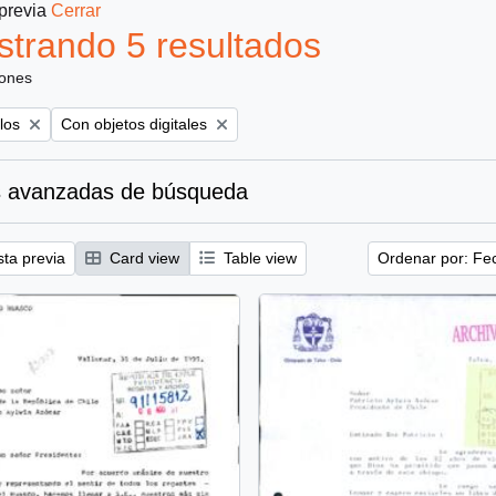
 previa
Cerrar
trando 5 resultados
iones
Remove filter:
los
Con objetos digitales
 avanzadas de búsqueda
sta previa
Card view
Table view
Ordenar por: Fe