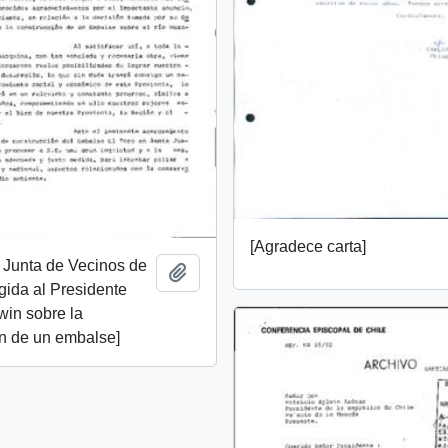
[Agradece carta]
a Junta de Vecinos de
Añadir al portapapeles
gida al Presidente
win sobre la
n de un embalse]