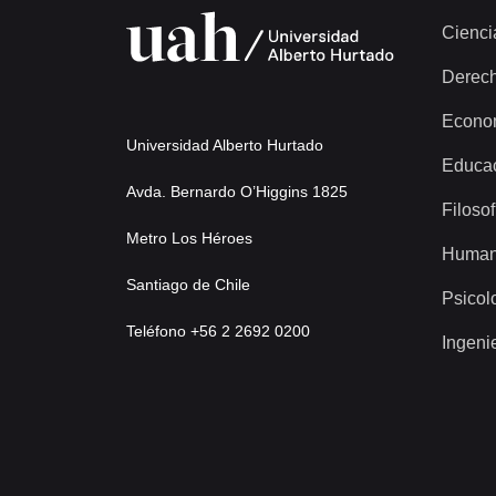
Cienci
Derec
Econo
Universidad Alberto Hurtado
Educa
Avda. Bernardo O’Higgins 1825
Filosof
Metro Los Héroes
Human
Santiago de Chile
Psicol
Teléfono +56 2 2692 0200
Ingeni