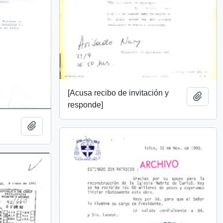
[Acusa recibo de invitación y
Añadi
responde]
Añadir al portapapeles