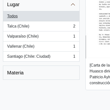
Lugar
Todos
Talca (Chile)
2
, 2 resultados
Valparaíso (Chile)
1
, 1 resultados
Vallenar (Chile)
1
, 1 resultados
Santiago (Chile: Ciudad)
1
, 1 resultados
[Carta de l
Huasco diri
Materia
Patricio Ayl
construcció