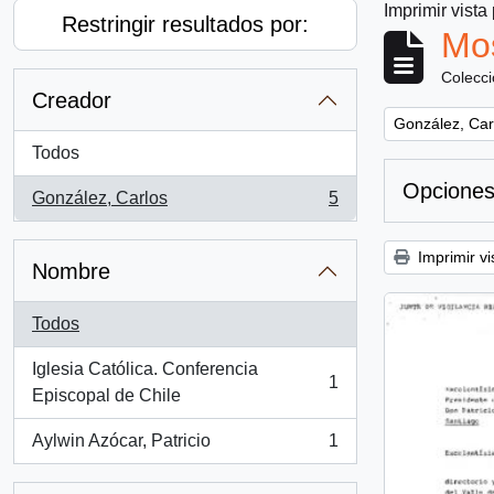
Imprimir vista
Restringir resultados por:
Mos
Colecc
Creador
Remove filter:
González, Car
Todos
Opciones
González, Carlos
5
, 5 resultados
Imprimir vi
Nombre
Todos
Iglesia Católica. Conferencia
1
, 1 resultados
Episcopal de Chile
Aylwin Azócar, Patricio
1
, 1 resultados