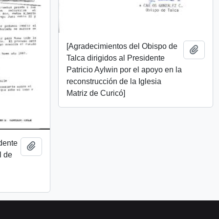
[Agradecimientos del Obispo de
Añadi
Talca dirigidos al Presidente
Patricio Aylwin por el apoyo en la
reconstrucción de la Iglesia
Matriz de Curicó]
dente
Añadir al portapapeles
l de