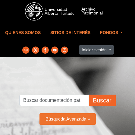
Skip to main content
QUIENES SOMOS
SITIOS DE INTERÉS
FONDOS
Iniciar sesión
Buscar
Búsqueda Avanzada »