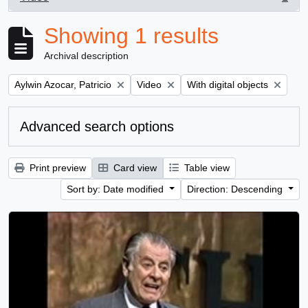
, 1 results
Showing 1 results
Archival description
Remove filter:
Remove filter:
Remove filter:
Aylwin Azocar, Patricio
Video
With digital objects
Advanced search options
Print preview
Card view
Table view
Sort by: Date modified
Direction: Descending