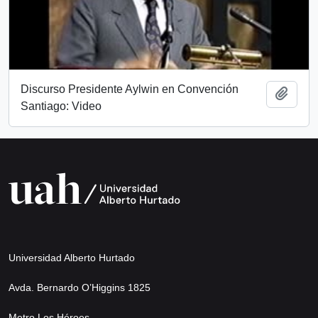
Discurso Presidente Aylwin en Convención
Add t
Santiago: Video
Universidad Alberto Hurtado
Avda. Bernardo O’Higgins 1825
Metro Los Héroes