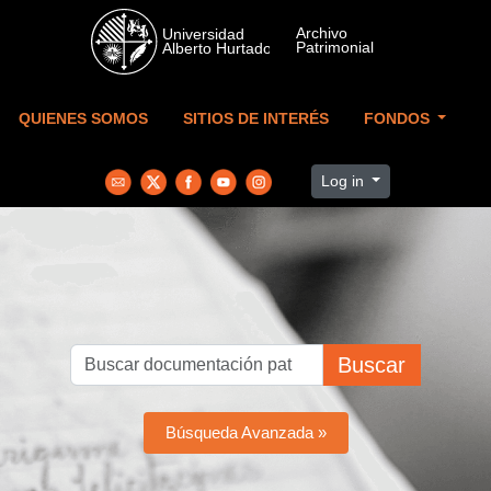
Skip to main content
QUIENES SOMOS
SITIOS DE INTERÉS
FONDOS
Log in
Buscar
Búsqueda Avanzada »