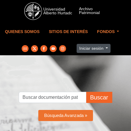
Skip to main content
QUIENES SOMOS
SITIOS DE INTERÉS
FONDOS
Iniciar sesión
Buscar
Búsqueda Avanzada »