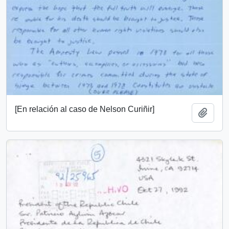
[En relación al caso de Nelson Curiñir]
Añadi