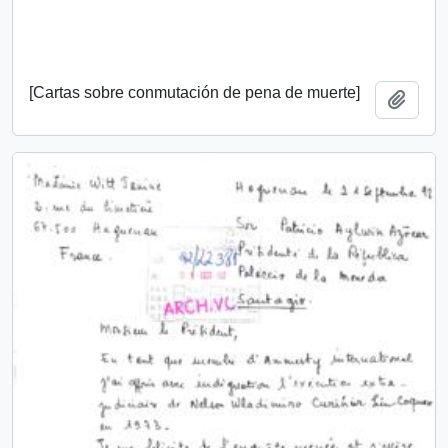
[Cartas sobre conmutación de pena de muerte]
Añadi