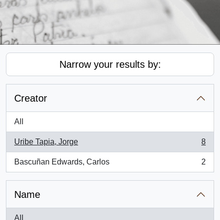
Narrow your results by:
Creator
All
Uribe Tapia, Jorge
8
, 8 results
Bascuñan Edwards, Carlos
2
, 2 results
Name
All