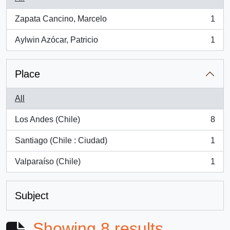
Zapata Cancino, Marcelo
1
, 1 results
Aylwin Azócar, Patricio
1
, 1 results
Place
All
Los Andes (Chile)
8
, 8 results
Santiago (Chile : Ciudad)
1
, 1 results
Valparaíso (Chile)
1
, 1 results
Subject
Showing 8 results