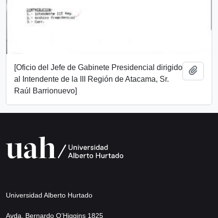
[Oficio del Jefe de Gabinete Presidencial dirigido
Añadi
al Intendente de la III Región de Atacama, Sr.
Raúl Barrionuevo]
Universidad Alberto Hurtado
Avda. Bernardo O’Higgins 1825