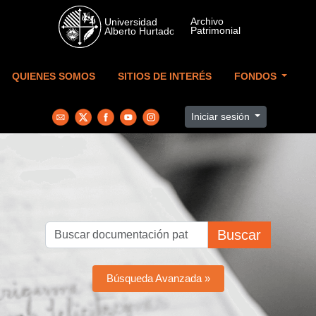
Skip to main content
QUIENES SOMOS
SITIOS DE INTERÉS
FONDOS
Iniciar sesión
Buscar
Búsqueda Avanzada »