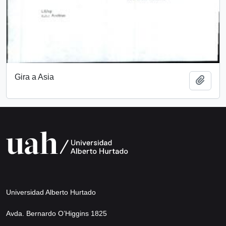
Gira a Asia
Add t
Universidad Alberto Hurtado
Avda. Bernardo O’Higgins 1825