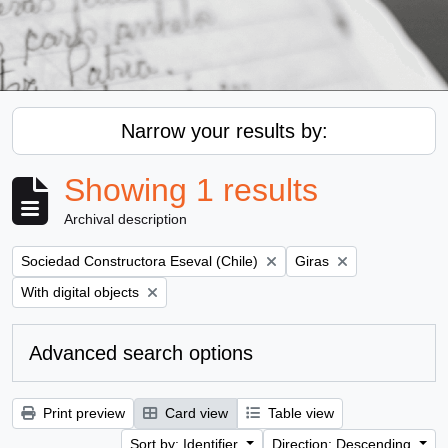
Narrow your results by:
Showing 1 results
Archival description
Remove filter:
Remove filter:
Sociedad Constructora Eseval (Chile)
Giras
Remove filter:
With digital objects
Advanced search options
Print preview
Card view
Table view
Sort by: Identifier
Direction: Descending