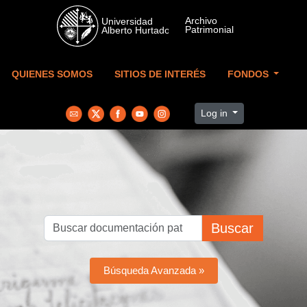
Skip to main content
QUIENES SOMOS
SITIOS DE INTERÉS
FONDOS
Log in
Buscar
Búsqueda Avanzada »