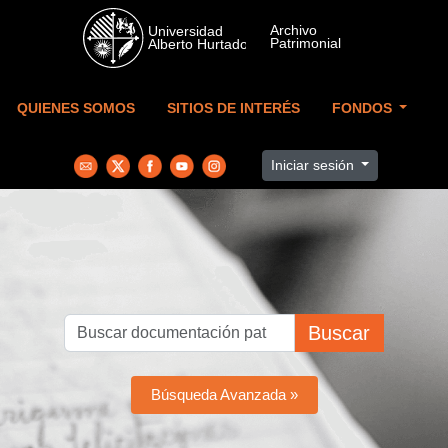
Skip to main content
QUIENES SOMOS
SITIOS DE INTERÉS
FONDOS
Iniciar sesión
Buscar
Búsqueda Avanzada »