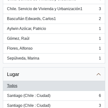
, 4 resultados
Chile. Servicio de Vivienda y Urbanización1
3
, 3 resultados
Bascuñán Edwards, Carlos1
2
, 2 resultados
Aylwin Azócar, Patricio
1
, 1 resultados
Gómez, Raúl
1
, 1 resultados
Flores, Alfonso
1
, 1 resultados
Sepúlveda, Marina
1
, 1 resultados
Lugar
Todos
Santiago (Chile : Ciudad)
6
, 6 resultados
Santiago (Chile : Ciudad)
3