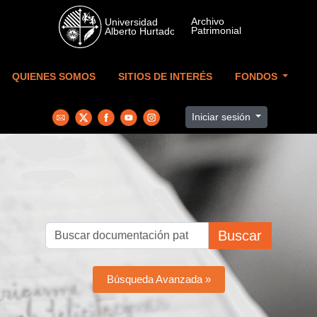
Skip to main content
QUIENES SOMOS
SITIOS DE INTERÉS
FONDOS
Iniciar sesión
Buscar
Búsqueda Avanzada »