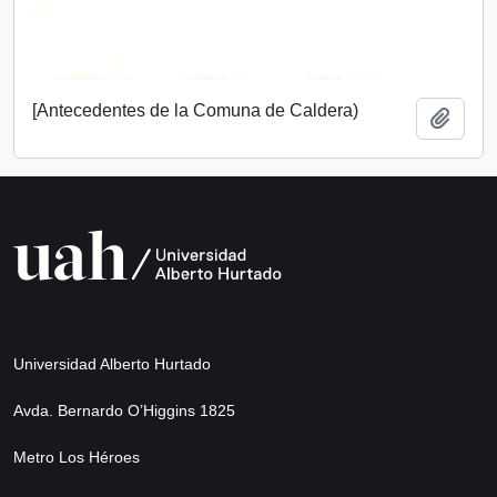
[Antecedentes de la Comuna de Caldera)
Añadi
Universidad Alberto Hurtado
Avda. Bernardo O’Higgins 1825
Metro Los Héroes