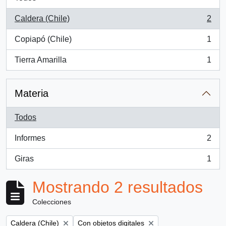
Caldera (Chile)
2
, 2 resultados
Copiapó (Chile)
1
, 1 resultados
Tierra Amarilla
1
, 1 resultados
Materia
Todos
Informes
2
, 2 resultados
Giras
1
, 1 resultados
Mostrando 2 resultados
Colecciones
Remove filter:
Remove filter:
Caldera (Chile)
Con objetos digitales