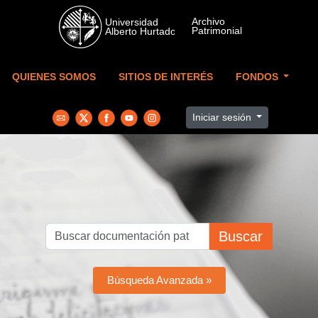
Skip to main content
QUIENES SOMOS
SITIOS DE INTERÉS
FONDOS
Iniciar sesión
Buscar
Búsqueda Avanzada »