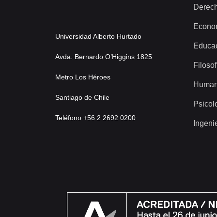
Derec
Econo
Universidad Alberto Hurtado
Educa
Avda. Bernardo O’Higgins 1825
Filosof
Metro Los Héroes
Human
Santiago de Chile
Psicol
Teléfono +56 2 2692 0200
Ingeni