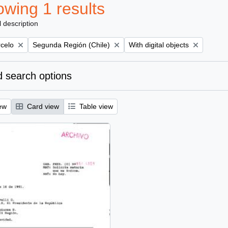
wing 1 results
l description
Remove filter:
Remove filter:
rcelo
Segunda Región (Chile)
With digital objects
 search options
ew
Card view
Table view