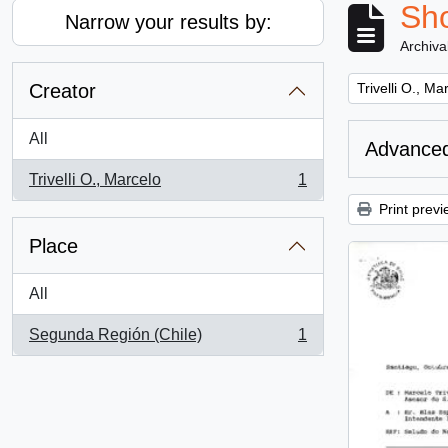
Sho
Narrow your results by:
Archiva
Remove filter:
Creator
Trivelli O., Ma
All
Advanced
Trivelli O., Marcelo
1
, 1 results
Print previ
Place
All
Segunda Región (Chile)
1
, 1 results