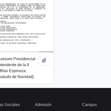
 Asesore Presidencial
Add to clipboard
Intendente de la II
 Blas Espinoza,
 saludo de Navidad]
as Sociales
Admisión
Campus