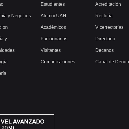
ho
Estudiantes
Acreditación
mía y Negocios
Alumni UAH
Rectoría
ción
Académicos
Vicerrectorías
ía y
Funcionarios
Directorio
idades
Visitantes
Decanos
ogía
Comunicaciones
Canal de Denun
ería