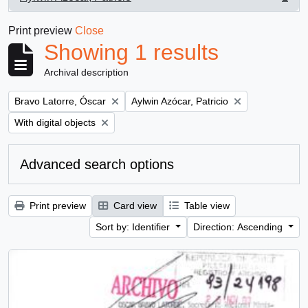
, 1 results
Print preview
Close
Showing 1 results
Archival description
Remove filter:
Remove filter:
Bravo Latorre, Óscar
Aylwin Azócar, Patricio
Remove filter:
With digital objects
Advanced search options
Print preview
Card view
Table view
Sort by: Identifier
Direction: Ascending