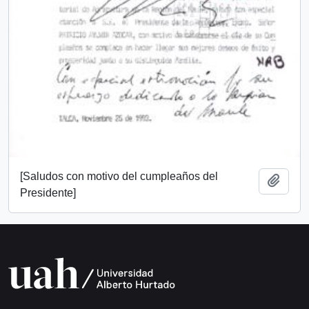
[Saludos con motivo del cumpleaños del
Add t
Presidente]