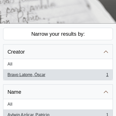
Narrow your results by:
Creator
All
Bravo Latorre, Óscar
1
, 1 results
Name
All
Aylwin Azócar, Patricio
1