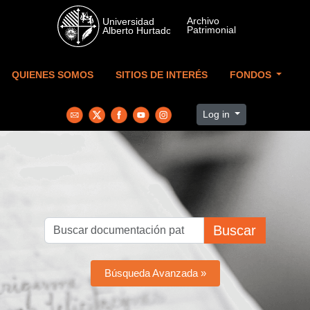
Skip to main content
QUIENES SOMOS
SITIOS DE INTERÉS
FONDOS
Log in
Buscar
Búsqueda Avanzada »