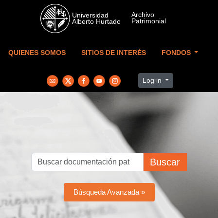
Skip to main content
QUIENES SOMOS
SITIOS DE INTERÉS
FONDOS
Log in
Buscar
Búsqueda Avanzada »