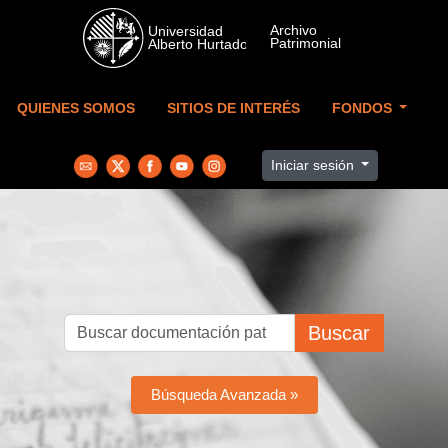
Skip to main content
QUIENES SOMOS
SITIOS DE INTERÉS
FONDOS
Iniciar sesión
Buscar
Búsqueda Avanzada »