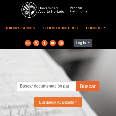
Skip to main content
QUIENES SOMOS
SITIOS DE INTERÉS
FONDOS
Log in
Buscar
Búsqueda Avanzada »