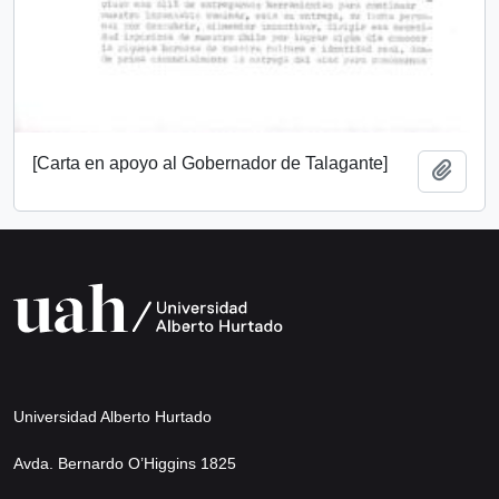
[Carta en apoyo al Gobernador de Talagante]
Add t
Universidad Alberto Hurtado
Avda. Bernardo O’Higgins 1825