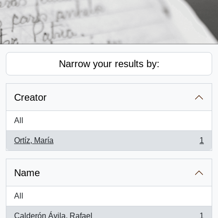
Narrow your results by:
Creator
All
Ortíz, María
1
, 1 results
Name
All
Calderón Ávila, Rafael
1