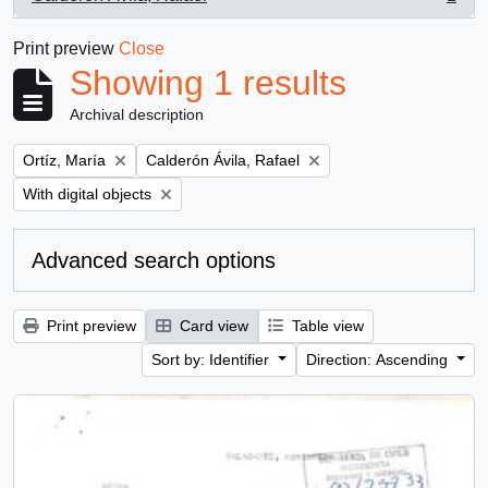
, 1 results
Print preview
Close
Showing 1 results
Archival description
Remove filter:
Remove filter:
Ortíz, María
Calderón Ávila, Rafael
Remove filter:
With digital objects
Advanced search options
Print preview
Card view
Table view
Sort by: Identifier
Direction: Ascending