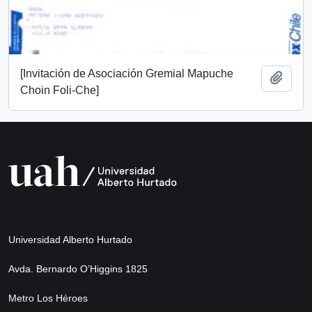
[Invitación de Asociación Gremial Mapuche
Añadi
Choin Foli-Che]
Universidad Alberto Hurtado
Avda. Bernardo O’Higgins 1825
Metro Los Héroes