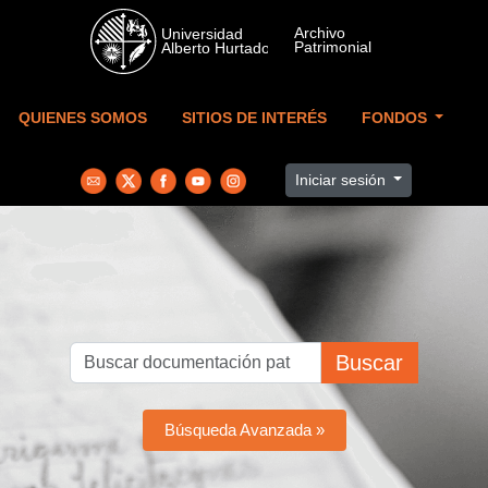
Skip to main content
QUIENES SOMOS
SITIOS DE INTERÉS
FONDOS
Iniciar sesión
Buscar
Búsqueda Avanzada »