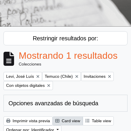
Restringir resultados por:
Mostrando 1 resultados
Colecciones
Remove filter:
Remove filter:
Remove filter:
Levi, José Luís
Temuco (Chile)
Invitaciones
Remove filter:
Con objetos digitales
Opciones avanzadas de búsqueda
Imprimir vista previa
Card view
Table view
Ordenar por: Identificador