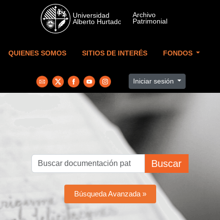
Skip to main content
QUIENES SOMOS
SITIOS DE INTERÉS
FONDOS
Iniciar sesión
Buscar
Búsqueda Avanzada »