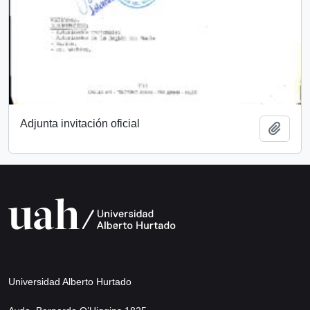
Adjunta invitación oficial
Añadi
Universidad Alberto Hurtado