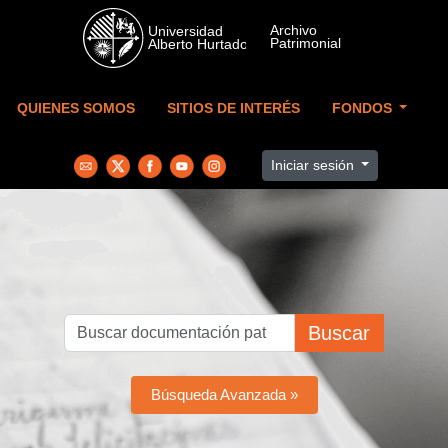
Skip to main content
QUIENES SOMOS
SITIOS DE INTERÉS
FONDOS
Iniciar sesión
Buscar
Búsqueda Avanzada »