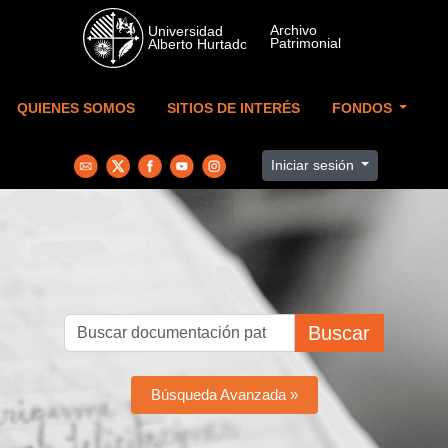
Skip to main content
QUIENES SOMOS
SITIOS DE INTERÉS
FONDOS
Iniciar sesión
Buscar
Búsqueda Avanzada »