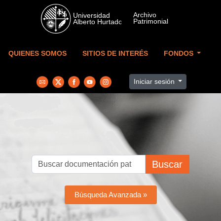
Skip to main content
QUIENES SOMOS
SITIOS DE INTERÉS
FONDOS
Iniciar sesión
Buscar
Búsqueda Avanzada »